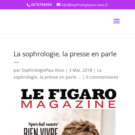
0676798994
info@sophrologiepau-asso.fr
La sophrologie, la presse en parle
…
par
SophrologiePau-Asso
|
3 Mai, 2018
|
La
sophrologie, la presse en parle ...
|
0 commentaires